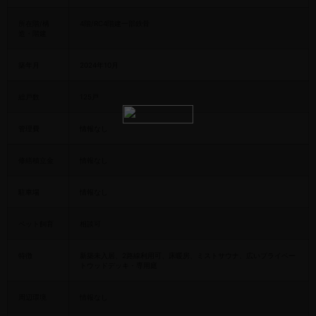
所在階/構
4階/RC4階建一部鉄骨
造・階建
築年月
2024年10月
総戸数
125戸
管理費
情報なし
修繕積立金
情報なし
駐車場
情報なし
ペット飼育
相談可
特徴
新築未入居、2路線利用可、床暖房、ミストサウナ、広いプライベー
トウッドデッキ・専用庭
周辺環境
情報なし