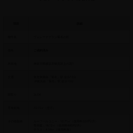
項目
詳細
物件名
ヴェレーナグラン菊名の杜
価格
ご成約済み
所在地
神奈川県横浜市鶴見区上の宮1
交通
東急東横線「菊名」駅 徒歩13分
JR横浜線「菊名」駅 徒歩13分
間取り
3LDK
専有面積
70.15㎡（壁芯）
その他面積
ルーフバルコニー：10.71㎡（使用料320円/月）
専用庭：16.12㎡（使用料480円/月）
テラス：4.59㎡（使用料無）