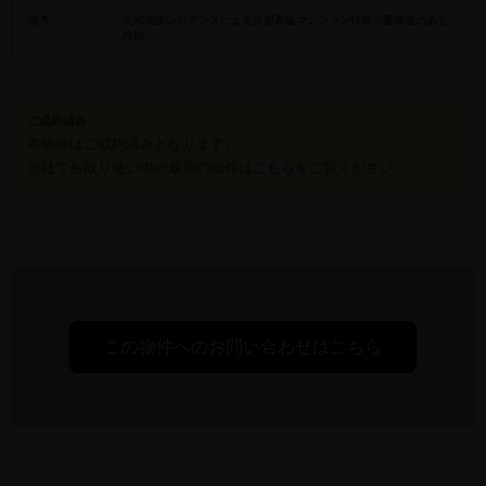
備考
大和地所レジデンスによる大型高級マンション特有の重厚感のある
外観
ご成約済み
本物件はご成約済みとなります。
当社でお取り使い中の最新の物件は
こちら
をご覧ください。
この物件へのお問い合わせはこちら