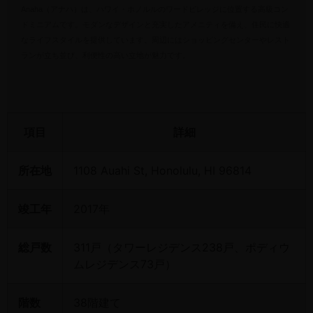
​Anaha（アナハ）は、ハワイ・ホノルルのワードビレッジに位置する高級コン
ドミニアムです。​モダンなデザインと充実したアメニティを備え、住民に快適
なライフスタイルを提供しています。​周辺にはショッピングセンターやレスト
ランが立ち並び、利便性の高い立地が魅力です。
項目
詳細
所在地
1108 Auahi St, Honolulu, HI 96814
竣工年
2017年
総戸数
311戸（タワーレジデンス238戸、ポディウ
ムレジデンス73戸）
階数
38階建て