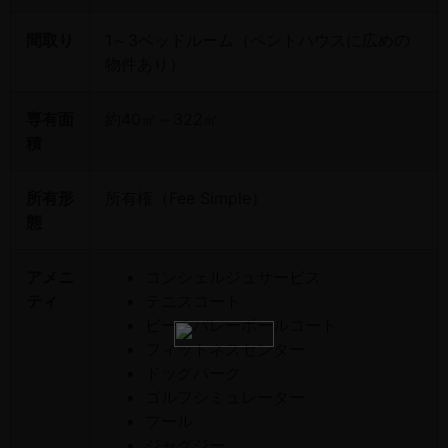
間取り
1～3ベッドルーム（ペントハウスに広めの
物件あり）
専有面
約40㎡～322㎡
積
所有形
所有権（Fee Simple）
態
アメニ
コンシェルジュサービス
ティ
テニスコート
ビーチバレーボールコート
フィットネスセンター
ドッグパーク
ゴルフシミュレーター
プール
ジャグジー