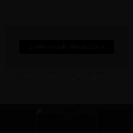
この物件へのお問い合わせはこちら
※
ハワイの不動産ライセンスを保持している
Crossover Realty Hawaii LLC
および株式
会社
Crossover International
の許可を得て、情報を掲載しています。