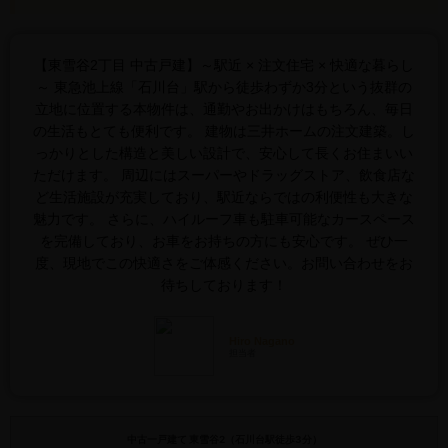
【東雪谷2丁目 中古戸建】～駅近 × 注文住宅 × 快適な暮らし
～ 東急池上線「石川台」駅から徒歩わずか3分という抜群の
立地に位置する本物件は、通勤やお出かけはもちろん、毎日
の生活もとても便利です。 建物は三井ホームの注文建築。し
っかりとした構造と美しい設計で、安心して長くお住まいい
ただけます。 周辺にはスーパーやドラッグストア、飲食店な
ど生活施設が充実しており、駅近ならではの利便性も大きな
魅力です。 さらに、ハイルーフ車も駐車可能なカースペース
を完備しており、お車をお持ちの方にも安心です。 ぜひ一
度、現地でこの快適さをご体感ください。お問い合わせをお
待ちしております！
Hiro Nagano
担当者
中古一戸建て 東雪谷2（石川台駅徒歩3分）