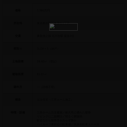
価格
7,380万円
所在地
東京都大田区東雪谷2丁目
交通
東急池上線 石川台駅 徒歩3分
間取り
3LDK＋S（納戸）
土地面積
58.60㎡（登記）
建物面積
82.61㎡
築年月
—（詳細不明）
構造
注文住宅（三井ホーム施工）
特徴・設備
三井ホーム注文建築／耐久性に優れた建物
リビングに二面開口／明るく開放的
駅近ながら線路音が入らず静か
ハイルーフ車対応の駐車場／天井高駐車スペース