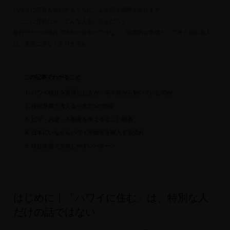
ハワイに何度も旅行するうちに、ふと思う瞬間があります。
「ここに住めたら、どんな人生になるだろう」
旅行中だけの憧れで終わらせるのではなく、現実的な準備として考え始める人
は、実際に少なくありません。
この記事でわかること
ハワイ移住を実現した人が、何年前から動いていたのか
移住準備で考えるべき5つの領域
ビザ・お金・不動産を考える正しい順番
日本にいながらハワイ不動産を購入する流れ
移住準備で失敗しやすいパターン
はじめに｜「ハワイに住む」は、特別な人
だけの話ではない