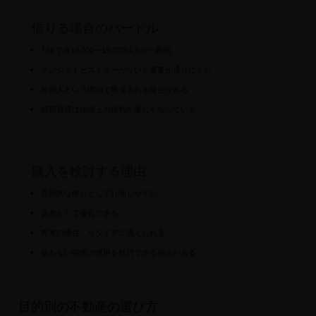
借りる場合のハードル
1BRで月$3,000〜$5,000以上が一般的
クレジットヒストリーがないと審査が通りにくい
外国人という理由で敬遠される場合がある
短期賃貸は法律上の規制が厳しくなっている
購入を検討する理由
長期的な拠点として計画しやすい
資産として保有できる
将来の移住・リタイアに備えられる
使わない期間の運用を検討できる場合がある
目的別の不動産の選び方