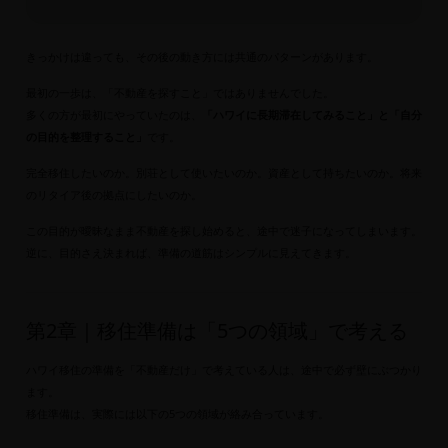
きっかけは違っても、その後の動き方には共通のパターンがあります。
最初の一歩は、「不動産を探すこと」ではありませんでした。
多くの方が最初にやっていたのは、
「ハワイに長期滞在してみること」と「自分
の目的を整理すること」
です。
完全移住したいのか。別荘として使いたいのか。資産として持ちたいのか。将来
のリタイア後の拠点にしたいのか。
この目的が曖昧なまま不動産を探し始めると、途中で迷子になってしまいます。
逆に、目的さえ決まれば、準備の道筋はシンプルに見えてきます。
第2章｜移住準備は「5つの領域」で考える
ハワイ移住の準備を「不動産だけ」で考えている人は、途中で必ず壁にぶつかり
ます。
移住準備は、実際には以下の5つの領域が絡み合っています。