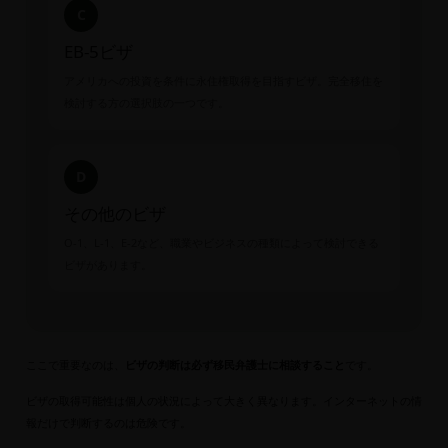
C
EB-5ビザ
アメリカへの投資を条件に永住権取得を目指すビザ。完全移住を
検討する方の選択肢の一つです。
D
その他のビザ
O-1、L-1、E-2など、職業やビジネスの種類によって検討できる
ビザがあります。
ここで重要なのは、
ビザの判断は必ず移民弁護士に相談すること
です。
ビザの取得可能性は個人の状況によって大きく異なります。インターネットの情
報だけで判断するのは危険です。