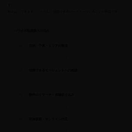
す。
答えは「できます」。ただし、信頼できるパートナーがいることが前提です。
ハワイ不動産購入の流れ
01
目的・予算・エリアの整理
↓
02
信頼できるエージェントへの相談
↓
03
物件のリサーチ・候補絞り込み
↓
04
現地視察・オンライン内見
↓