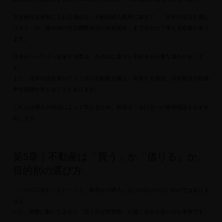
完全移住を視野に入れる場合は、不動産購入費用に加えて、「日本の生活を畳む
コスト」や「移住後の生活費数年分の余裕資金」まで合わせて考える必要があり
ます。
日本からハワイへ送金する際は、外為法に基づく手続きが必要な場合がありま
す。
また、日本の居住者がアメリカの不動産を購入・保有する場合、日米双方の税務
申告義務が生じることがあります。
これらは個人の状況によって異なるため、税理士・会計士への事前相談をおすす
めします。
第5章｜不動産は「買う」か「借りる」か。
目的別の選び方
「ハワイに住む」といっても、最初から購入しなければいけないわけではありま
せん。
ただ、実際に動いてみると「買う方が現実的」と感じる方が多いのも事実です。