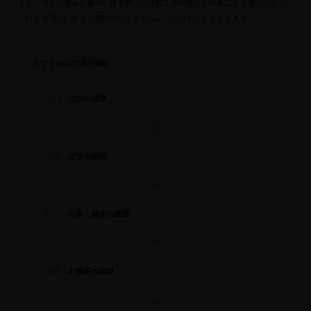
また、日本の資産を海外に移す際には税務上の手続きが必要になる場合があり、
これを後回しにすると想定外のトラブルにつながることもあります。
おすすめの準備の順番
STEP 1
目的の整理
↓
STEP 2
ビザの確認
↓
STEP 3
お金・資産の整理
↓
STEP 4
不動産の検討
↓