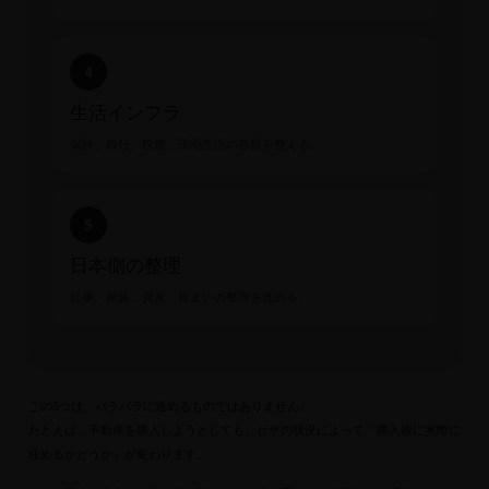
4
生活インフラ
保険、銀行、税務、現地生活の基盤を整える。
5
日本側の整理
仕事、家族、資産、住まいの整理を進める。
この5つは、バラバラに進めるものではありません。
たとえば、不動産を購入しようとしても、ビザの状況によって「購入後に実際に
住めるかどうか」が変わります。