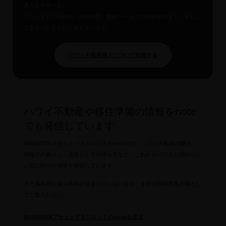
購入をサポート。
リモート対応や税務・法務相談、専用ツールでの情報管理まで、安心し
て進められる体制を整えています。
ハワイ不動産購入について相談する
ハワイ不動産や移住準備の情報をnote
でも発信しています
BAMBOOKアセットマネジメントのnoteでは、ハワイ不動産の購入、
現地での暮らし、資産としての持ち方など、これからハワイと関わりた
い方に向けた情報を発信しています。
まだ具体的な購入時期が決まっていない方も、まずは情報収集の場とし
てご覧ください。
BAMBOOKアセットマネジメントのnoteを見る