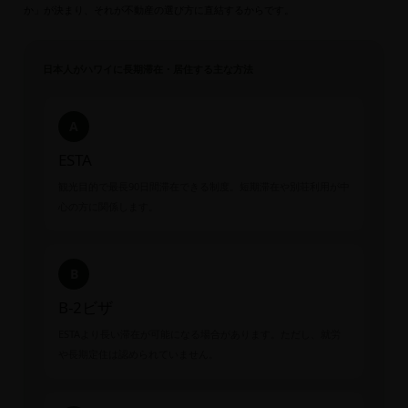
か」が決まり、それが不動産の選び方に直結するからです。
日本人がハワイに長期滞在・居住する主な方法
A
ESTA
観光目的で最長90日間滞在できる制度。短期滞在や別荘利用が中
心の方に関係します。
B
B-2ビザ
ESTAより長い滞在が可能になる場合があります。ただし、就労
や長期定住は認められていません。