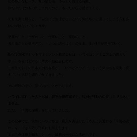
朝の静かなビーチ、青い空と海、ゆっくり流れる時間。
旅行中だけのものにしておくのが、もったいなく感じてくる。
でも現実に戻ると、「自分には無理かな」という気持ちが上回ってしまう方も多
いのではないでしょうか。
予算のこと、ビザのこと、仕事のこと、家族のこと。
考えることが多すぎて、「いつか調べよう」のまま、また1年が過ぎていく。
BAMBOOKアセットマネジメント株式会社は、ハワイコンドミニアムの購入サ
ポートを専門とする日本の不動産会社です。
これまで多くの日本人のお客様が、「いつかハワイに」という気持ちを現実に変
えていく過程を間近で見てきました。
その経験の中で、気づいたことがあります。
ハワイに移住した人たちは、特別な資産家でも、特別な行動力の持ち主でもあり
ません。
ただ、「準備の順番」を知っていました。
この記事では、実際にハワイ移住・購入を実現した日本人に共通する「準備の流
れ」を、できる限り正直にお伝えします。
まず「全体像を知ること」が、最初の一歩になるからです。