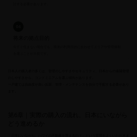
討する必要があります。
04
将来の拠点目的
今すぐ住まない場合でも、将来の利用目的に合わせてエリアや管理体制
を選ぶことが大切です。
日本人の購入者の多くは、管理のしやすさやセキュリティ、日本からの遠隔管理
のしやすさから、コンドミニアムを選ぶ傾向があります。
一戸建ては自由度が高い反面、管理・メンテナンスを自分で手配する必要があり
ます。
第6章｜実際の購入の流れ。日本にいながら
どう進めるか
「日本にいながら、ハワイの不動産を買えるの？」という質問をよくいただきま