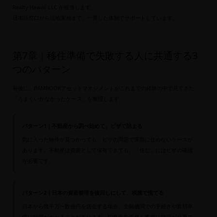
Realty Hawaii LLC が担当します。
日本語窓口から現地実務まで、一貫した体制でサポートしています。
第7章｜移住準備で失敗する人に共通する3
つのパターン
最後に、BAMBOOKアセットマネジメントがこれまでの経験の中で見てきた
「うまくいかなかったケース」を整理します。
パターン1｜不動産から調べ始めて、ビザで詰まる
気に入った物件が見つかっても、ビザの問題で実際に住めないケースが
あります。不動産は資産として保有できても、「住む」にはビザの確認
が必要です。
パターン2｜日本の資産整理を後回しにして、税務で慌てる
日本から数千万〜数億円を送金する場合、金融機関での手続きや書類準
備に時間がかかることがあります。税務申告義務も事前に確認が必要で