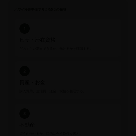
ハワイ移住準備で考える5つの領域
1
ビザ・滞在資格
どのくらい滞在できるか、働けるかを確認する。
2
資産・お金
購入費用、生活費、送金、税務を整理する。
3
不動産
買うか借りるか、目的に合う物件を選ぶ。