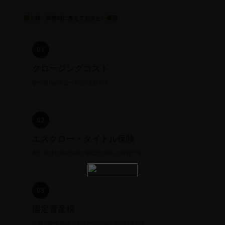
購入時・保有時に考えておきたい費用
01
クロージングコスト
物件価格の約2〜3%が目安です。
02
エスクロー・タイトル保険
取引保護や権利関係の確認に関わる費用です。
03
固定資産税
年間で物件価格の約0.3〜0.4%程度が目安です。