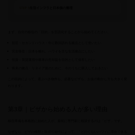
STEP 5
生活インフラと日本側の整理
まず、自分の移住の「目的」を言語化することから始めてください。
別荘・セカンドハウス：年に数回訪れる拠点として使いたい
完全移住：日本を離れ、ハワイを主な生活拠点にしたい
投資：賃貸運用や将来の売却益を目的として保有したい
将来の拠点：リタイア後のために、今のうちに購入しておきたい
この目的によって、選ぶべき物件も、必要なビザも、お金の動かし方も大きく変
わります。
第3章｜ビザから始める人が多い理由
移住準備を本格的に始めた人が、最初に専門家に相談するのは「ビザ」です。
なぜなら、ビザの種類と取得可能性によって、「どのくらいハワイに滞在できる