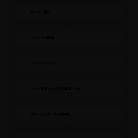
05
オファー提出
↓
06
エスクロー開始
↓
07
インスペクション
↓
08
ローン審査または資金準備・送金
↓
09
クロージング・所有権移転
↓