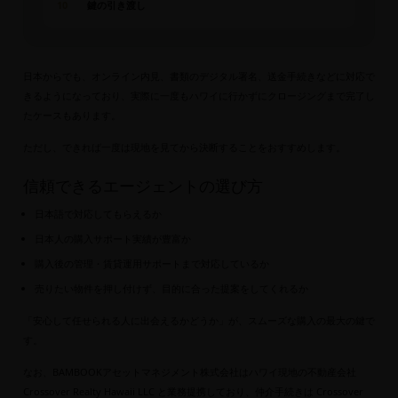
10
鍵の引き渡し
日本からでも、オンライン内見、書類のデジタル署名、送金手続きなどに対応で
きるようになっており、実際に一度もハワイに行かずにクロージングまで完了し
たケースもあります。
ただし、できれば一度は現地を見てから決断することをおすすめします。
信頼できるエージェントの選び方
日本語で対応してもらえるか
日本人の購入サポート実績が豊富か
購入後の管理・賃貸運用サポートまで対応しているか
売りたい物件を押し付けず、目的に合った提案をしてくれるか
「安心して任せられる人に出会えるかどうか」が、スムーズな購入の最大の鍵で
す。
なお、BAMBOOKアセットマネジメント株式会社はハワイ現地の不動産会社
Crossover Realty Hawaii LLC と業務提携しており、仲介手続きは Crossover