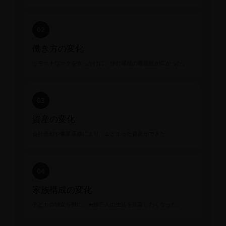
02
働き方の変化
リモートワークをきっかけに、住む場所の選択肢が広がった。
03
資産の変化
会社売却や事業承継により、まとまった資産ができた。
04
家族構成の変化
子どもの独立を機に、夫婦二人の生活を見直したくなった。