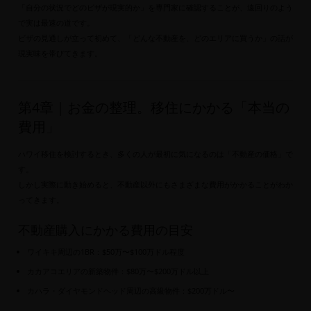
「自分の状況でどのビザが現実的か」を専門家に確認することが、遠回りのよう
で実は最速の道です。
ビザの見通しが立って初めて、「どんな不動産を、どのエリアに買うか」の話が
現実味を帯びてきます。
第4章｜お金の整理。移住にかかる「本当の
費用」
ハワイ移住を検討するとき、多くの人が最初に気になるのは「不動産の価格」で
す。
しかし実際に動き始めると、不動産以外にもさまざまな費用がかかることがわか
ってきます。
不動産購入にかかる費用の目安
ワイキキ周辺の1BR：$50万〜$100万ドル程度
カカアコエリアの新築物件：$80万〜$200万ドル以上
カハラ・ダイヤモンドヘッド周辺の高級物件：$200万ドル〜