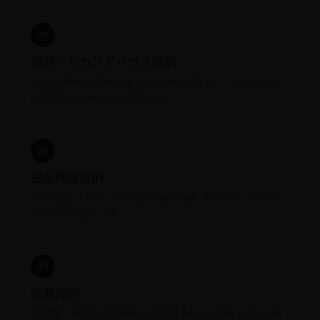
01
別荘・セカンドハウス目的
使わない期間の管理体制が整っている物件が重要です。コンドミニアム
は遠隔所有との相性が良い選択肢です。
02
完全移住目的
ビザの見通しを立てた上で、生活利便性や病院、日本語コミュニティへ
のアクセスを重視します。
03
投資目的
賃貸需要、管理費、固定資産税、管理委託費用、出口戦略まで含めて検