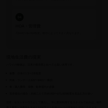
04
HOA・管理費
月$500〜$2,000程度。物件によって大きく異なります。
現地生活費の現実
ハワイの物価は、日本の都市部と比べても高い水準です。
食費：日本の1.5〜2倍程度
外食：ランチ一人$20〜$40が一般的
車：購入費用、保険、駐車場代が必要
完全移住の場合：夫婦二人で月$8,000〜$15,000程度を見込む方が多い
別荘・セカンドハウスとして購入し、年に数回利用するスタイルであれば、物件
購入費用と諸費用を含めて$100万ドル前後が一つの現実的な目安になります。