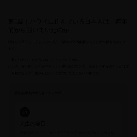
第1章｜ハワイに住んでいる日本人は、何年
前から動いていたのか
結論から言うと、ほとんどの人が、移住の
3〜5年前
から少しずつ動き始めてい
ます。
「急に決めた」という人は、ほとんどいません。
むしろ、長い間「いつかやろう」と思い続けていて、あるとき何かのきっかけで
「今動かないと一生やらない」と気づいた人が多い印象です。
移住を考え始めるきっかけの例
01
人生の節目
50歳を前にして、「あと何年この生活を続けるのか」と感じた。