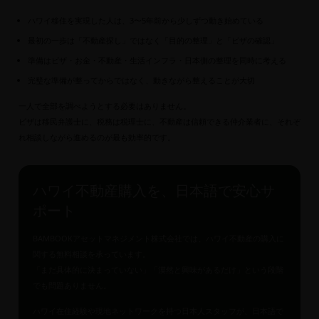
ハワイ移住を実現した人は、3〜5年前から少しずつ動き始めている
最初の一歩は「不動産探し」ではなく「目的の整理」と「ビザの確認」
準備はビザ・お金・不動産・生活インフラ・日本側の整理を同時に考える
完璧な準備が整ってからではなく、動きながら整えることが大切
一人で全部を調べようとする必要はありません。
ビザは移民弁護士に、税務は税理士に、不動産は信頼できる仲介業者に、それぞ
れ相談しながら進めるのが最も効率的です。
ハワイ不動産購入を、日本語で安心サ
ポート
BAMBOOKアセットマネジメント株式会社では、ハワイ不動産の購入に
関する無料相談を承っています。
「まだ具体的に決まっていない」「漠然と興味があるだけ」という段階
でも問題ありません。
ハワイ在住経験や現地ネットワークを持つ日本人スタッフが、日本語で