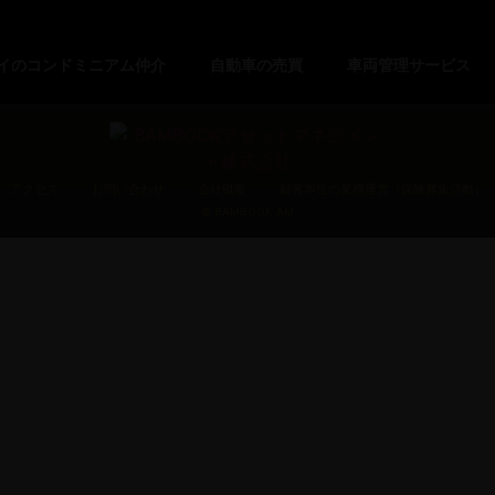
イのコンドミニアム仲介
自動車の売買
車両管理サービス
アクセス
お問い合わせ
会社概要
顧客本位の業務運営（保険募集活動）
©︎ BAMBOOK AM